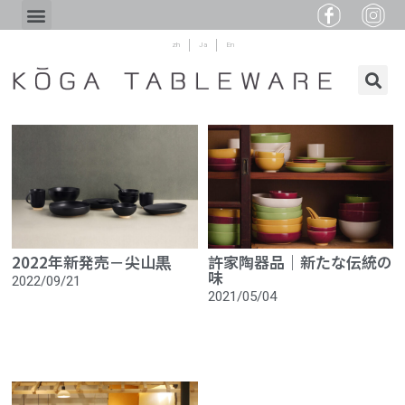
zh
Ja
En
2022年新発売－尖山黒
許家陶器品│新たな伝統の
味
2022/09/21
2021/05/04