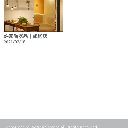
許家陶器品│旗艦店
2021/02/18
Copyright @Koga tableware All Rights Reserved.